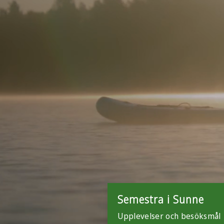
Semestra i Sunne
Upplevelser och besöksmål