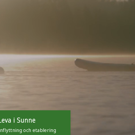
Leva i Sunne
Inflyttning och etablering