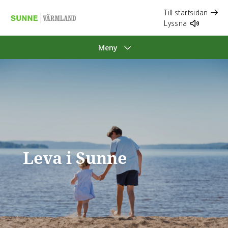
Till startsidan
Lyssna
Meny
Leva i Sunne