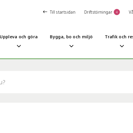
Till startsidan
Driftstörningar
V
4
Uppleva och göra
Bygga, bo och miljö
Trafik och re