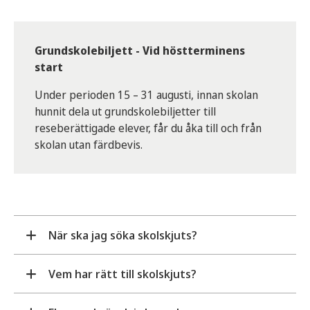
Grundskolebiljett - Vid höstterminens
start
Under perioden 15 – 31 augusti, innan skolan
hunnit dela ut grundskolebiljetter till
reseberättigade elever, får du åka till och från
skolan utan färdbevis.
När ska jag söka skolskjuts?
Vem har rätt till skolskjuts?
Du behöver ansöka om skolskjuts till ditt barn
inför läsåret då: