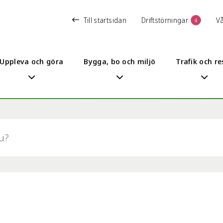
Till startsidan
Driftstörningar
V
4
Uppleva och göra
Bygga, bo och miljö
Trafik och re