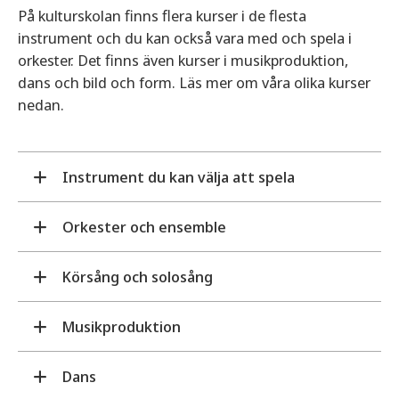
På kulturskolan finns flera kurser i de flesta
instrument och du kan också vara med och spela i
orkester. Det finns även kurser i musikproduktion,
dans och bild och form. Läs mer om våra olika kurser
nedan.
Instrument du kan välja att spela
blockflöjt
Orkester och ensemble
cello
dragspel
Körsång och solosång
Det flera stråk- och blåsorkestrar hos oss på
elbas
Kulturskolan. Det finns också möjlighet att spela i
gitarr
mindre grupper med olika instrument. Vi sätter
elgitarr
Musikproduktion
Det finns två olika sångkurser, dels solosång, dels
också ihop grupper ute på skolorna. Orkestrar
keyboard
körsång. Kulturskolan har tre körer i olika åldrar.
Musikproduktion
medverkar ofta på konserter och gör resor med
klarinett
Dans
Våra olika körgrupper:
mera.
piano
I musikproduktions-kursen gör vi egna låtar. Vi lär