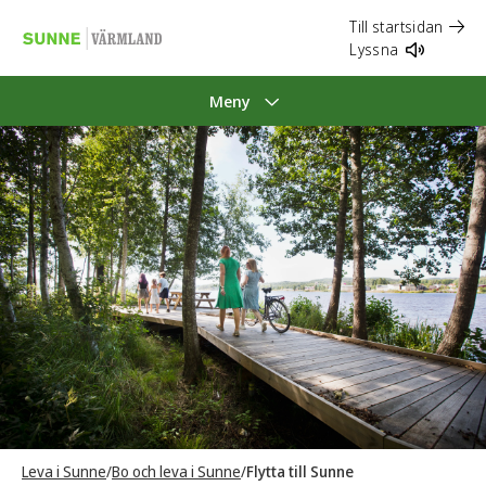
Till startsidan
Lyssna
Meny
Leva i Sunne
/
Bo och leva i Sunne
/
Flytta till Sunne