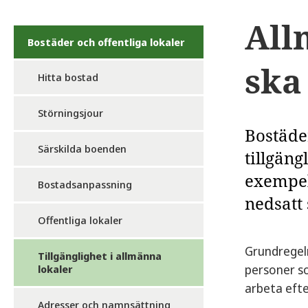
All
Bostäder och offentliga lokaler
ska
Hitta bostad
Störningsjour
Bostäder
Särskilda boenden
tillgäng
exempel
Bostadsanpassning
nedsatt 
Offentliga lokaler
Grundregeln
Tillgänglighet i allmänna
personer so
lokaler
arbeta efte
Adresser och namnsättning