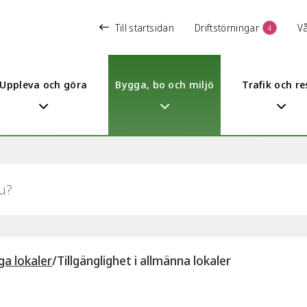
Till startsidan
Driftstörningar
V
4
Uppleva och göra
Bygga, bo och miljö
Trafik och re
ga lokaler
/
Tillgänglighet i allmänna lokaler