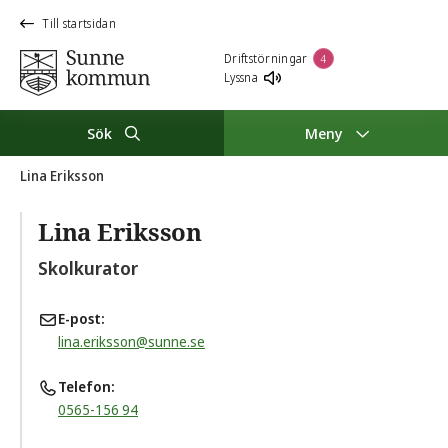
Till startsidan
Driftstörningar
4
Lyssna
Sök
Meny
Lina Eriksson
Lina Eriksson
Skolkurator
E-post
lina.eriksson@sunne.se
Telefon
0565-156 94