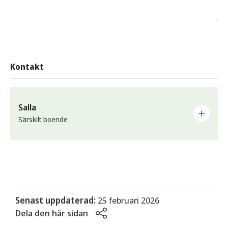
Kontakt
Salla
Särskilt boende
Salla är ett gruppboende i Sunne tätort.
Telefon
Höjden:
0565-163 76
Kvarnen:
0565-163 21
Senast uppdaterad:
25 februari 2026
Smeden:
0565-163 16
Dela den här sidan
Strömmen:
0565-163 17
Terrassen:
0565-161 63