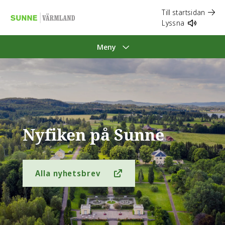
Till startsidan
Lyssna
Meny
Nyfiken på Sunne
Alla nyhetsbrev