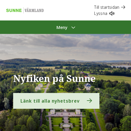
Till startsidan
Lyssna
Meny
Nyfiken på Sunne
Länk till alla nyhetsbrev