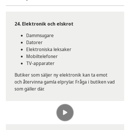
Här finns olika behållare där du sorterar ditt
farliga avfall och annat som hör till miljöstationen.
24. Elektronik och elskrot
Batterier (även bilbatterier)
Dammsugare
Elmotorer
Datorer
Färg
Elektroniska leksaker
Glödlampor
Mobiltelefoner
Gasbehållare
TV-apparater
Kemikalier
Butiker som säljer ny elektronik kan ta emot
Lim
och återvinna gamla elprylar. Fråga i butiken vad
Lysrör
som gäller där.
Nagellack
Olja
Spackel
Sprayflaskor
Toner och bläckpatroner