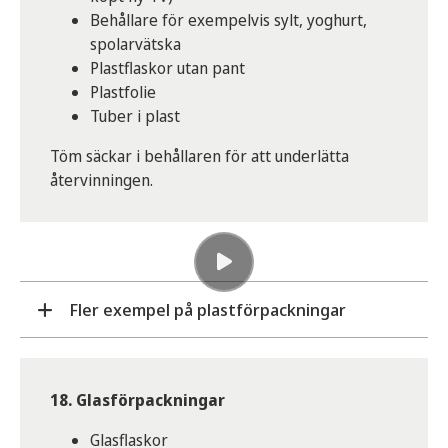
Behållare för exempelvis sylt, yoghurt,
spolarvätska
Plastflaskor utan pant
Plastfolie
Tuber i plast
Töm säckar i behållaren för att underlätta
återvinningen.
Fler exempel på plastförpackningar
Bärkassar och påsar i plast
Chipspåsar
18. Glasförpackningar
Embalageplast från exempelvis
Glasflaskor
isoleringsbuntar och pelletssäckar.