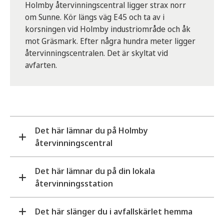
Holmby återvinningscentral ligger strax norr
om Sunne. Kör längs väg E45 och ta av i
korsningen vid Holmby industriområde och åk
mot Gräsmark. Efter några hundra meter ligger
återvinningscentralen. Det är skyltat vid
avfarten.
Det här lämnar du på Holmby
återvinningscentral
Det här lämnar du på din lokala
På återvinningscentralen kan du lämna in ditt
återvinningsstation
grovavfall. Exempelvis möbler, trädgårdsavfall,
elavfall och farligt avfall från ditt hushåll. Företag,
föreningar och andra verksamheter får lämna
Det här slänger du i avfallskärlet hemma
På återvinningsstationen lämnar du källsorterat
avfall mot en avgift.