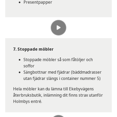
Presentpapper
Plasthjälmar
Plastleksaker (ej elektriska)
Plaströr
Presenning
Pulkor
Pärmar
Skumgummi
7. Stoppade möbler
Slangar i plast eller gummi
Tjärpapp
Stoppade möbler så som fåtöljer och
Täcken
soffor
Vattenkannor
Sängbottnar med fjädrar (bäddmadrasser
utan fjädrar slängs i container nummer 5)
Hela möbler kan du lämna till Ekebyvägens
återbruksbutik, inlämning dit finns strax utanför
Holmbys entré.