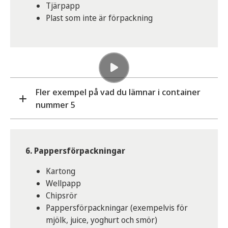
Tjärpapp
Plast som inte är förpackning
Fler exempel på vad du lämnar i container
nummer 5
Arbetshandskar
Bäddmadrasser
6. Pappersförpackningar
Böcker
Kartong
Frigolitisolering
Wellpapp
Invasiva växter (OBS! I ihopknuten säck)
Chipsrör
Kuddar
Pappersförpackningar (exempelvis för
Mattor (plast och tyg)
mjölk, juice, yoghurt och smör)
Paketsnören