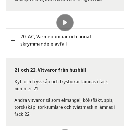
Det här ska inte slängas här:
Produkter av plast som inte är förpackningar ska
inte slängas här, utan hör hemma i container 5.
Exempel på produkter: pulkor, vattenkannor,
20. AC, Värmepumpar och annat
leksaker, CD-fodral, tandborstar med mera.
skrymmande elavfall
Större elavfall, som exempelvis värmepumpar,
lämnas här. Kontakta personal för att få hjälp.
21 och 22. Vitvaror från hushåll
Kyl- och frysskåp och frysboxar lämnas i fack
nummer 21.
Andra vitvaror så som elmangel, köksfläkt, spis,
torskskåp, torktumlare och tvättmaskin lämnas i
fack 22.