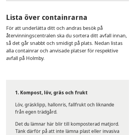
avfall så som:
Hushållsavfall är det avfall från hemmet som inte
Genom att sortera rätt kan ditt avfall bli till nya
pappersförpackningar
Lista över containrarna
kan sorteras ut. Det ska slängas i det gröna
material och energi, och farliga ämnen hindras
metallförpackningar
avfallskärlet du har hemma.
från att hamna i naturen. Tack för din insats!
glasflaskor
För att underlätta ditt och andras besök på
plastförpackningar
återvinningscentralen ska du sortera ditt avfall innan,
Exempel på hushållsavfall
Du är välkommen att prata med personalen som
samt tidningar och magasin.
så det går snabbt och smidigt på plats. Nedan listas
finns på plats om du har några frågor.
Kuvert
alla containrar och anvisade platser för respektive
I Sunne kommun finns flera återvinningsstationer
Blöjor
avfall på Holmby.
utplacerade, läs mer och hitta din närmsta
Tvättlappar
station.
Dammsugarpåsar.
Kom ihåg att enbart slänga förpackningar på
Hushållsavfallet slängs i det gröna avfallskärlet i
återvinningsstationen, inte produkter. Exempelvis
en ihopknuten påse.
1. Kompost, löv, gräs och frukt
leksaker, vattenkannor och pulkor ska
inte
slängas
Löv, gräsklipp, hallonris, fallfrukt och liknande
Sortera ut matrester
i containern för plastförpackningar.
från egen trädgård.
Matrester slängs i avsedd matavfallspåse i det
Det du lämnar här blir till komposterad matjord.
bruna avfallskärlet eller i en egen, försluten
Tänk därför på att inte lämna plast eller invasiva
varmkomst.
Läs mer om kompostering.