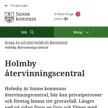
Till startsidan
Driftstörningar
4
Lyssna
Sök
Meny
Bygga, bo och miljö
/
Avfall och återvinning
/
Holmby återvinningscentral
Holmby
återvinningscentral
Holmby är Sunne kommuns
återvinningscentral, här kan privatpersoner
och företag lämna sitt grovavfall. Längre
ned på sidan finns en lista och filmer med