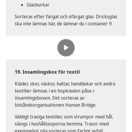
Glasburkar
Frigolitförpackningar (från exempelvis om
du köpt en ny TV)
Sorteras efter färgat och ofärgat glas. Dricksglas
Frigolittråg för exempelvis kött och fisk
ska inte lämnas här, de lämnar du i container 9.
Innerpåsar till exempel müslipaket
Mindre dunkar och hinkar (renskrapade
förpackningar för exempelvis sylt, yoghurt,
spolarvätska)
Målarburkar i plast (torra och renskrapade,
om det är färgrester kvar ska de slängas vid
miljöstationen, se nummer 23)
19. Insamlingsbox för textil
Plastburkar
Kläder, skor, väskor, hattar, handdukar och andra
Plastflaskor utan pant
textilier lämnas i en hopknuten påse i
Plastfolie
insamlingsboxen. Det sorteras av
Tuber i plast
biståndsorganisationen Human Bridge.
Töm din påse med plastförpackningar i behållaren
Väldigt trasiga textilier, som strumpor med hål,
så att de ligger lösa, för att underlätta
slängs i hushållssoporna hemma. Trasor med
återvinningen.
exempelvis olja sorteras som farligt avfall.