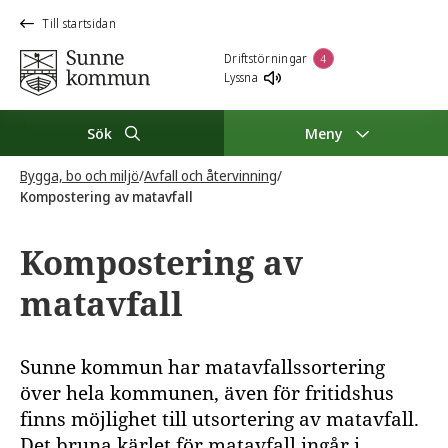
Till startsidan
Driftstörningar
4
Lyssna
Sök
Meny
Bygga, bo och miljö
/
Avfall och återvinning
/
Kompostering av matavfall
Kompostering av
matavfall
Sunne kommun har matavfallssortering
över hela kommunen, även för fritidshus
finns möjlighet till utsortering av matavfall.
Det bruna kärlet för matavfall ingår i