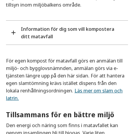
tillsyn inom miljöbalkens område.
Kan jag använda vilka påsar som helst?
Nej, det är endast de påsar anpassade för
Information för dig som vill kompostera
matavfall som får användas. Detta då de är
ditt matavfall
tillverkade i ett nedbrytbart material. De påsar du
kan använda för matavfall har en tydlig märkning
Komposten får inte skapa olägenhet för
som berättar det. Du kan heller inte använda så
människors hälsa eller miljön.
kallade biopåsar.
För egen kompost för matavfall görs en anmälan till
För att komposteringen ska fungera behövs
miljö- och bygglovsnämnden, anmälan görs via e-
syre. Däremot måste komposten också vara
Det här kan du slänga i matavfallspåsen:
tjänsten längre upp på den här sidan. För att hantera
skadedjurssäker, så hål och springor i
egen slamtömning krävs istället dispens från den
Råa och tillagade matrester, även fisk och
komposten får inte vara större än 5
lokala renhållningsordningen.
Läs mer om slam och
skaldjur.
millimeter.
latrin.
Hushållspapper & ofärgade servetter.
Kaffesump, kaffefilter & tepåsar (utan snöre
Tillsammans för en bättre miljö
och etikett)
Snittblommor.
Den energi och näring som finns i matavfallet kan
Växtdelar utan jord.
genom insamlingen bli till biogas. Varje liten