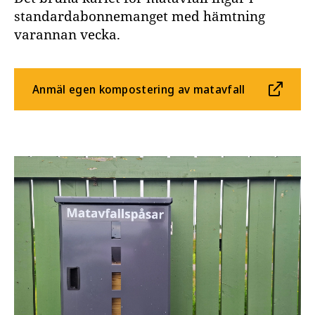
standardabonnemanget med hämtning
varannan vecka.
Anmäl egen kompostering av matavfall