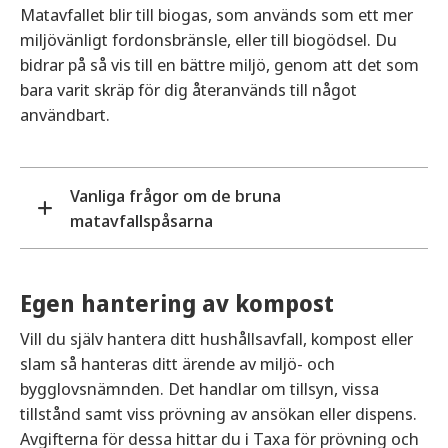
Matavfallet blir till biogas, som används som ett mer
miljövänligt fordonsbränsle, eller till biogödsel. Du
bidrar på så vis till en bättre miljö, genom att det som
bara varit skräp för dig återanvänds till något
användbart.
Vanliga frågor om de bruna
matavfallspåsarna
Vart får jag tag i de bruna påsarna?
De bruna matavfallspåsarna finns att hämta på
Egen hantering av kompost
Holmby återvinningscentral samt på de olika
Vill du själv hantera ditt hushållsavfall, kompost eller
återvinningsstationerna runt om i kommunen.
slam så hanteras ditt ärende av miljö- och
bygglovsnämnden. Det handlar om tillsyn, vissa
Du kan också kontakta kundtjänsten för vatten
tillstånd samt viss prövning av ansökan eller dispens.
och renhållning, så levereras påsarna hem till dig
Avgifterna för dessa hittar du i Taxa för prövning och
inom två veckor. Påsarna är gratis!