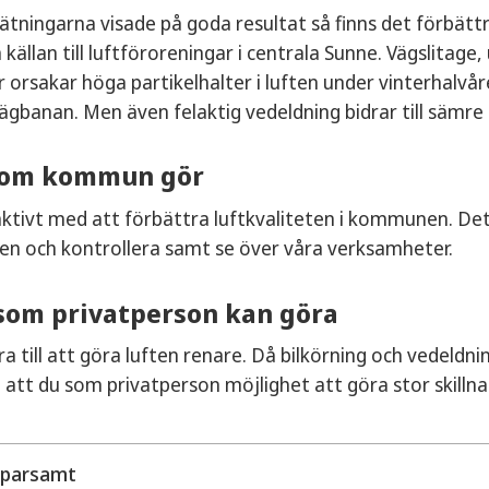
ningarna visade på goda resultat så finns det förbättrin
 källan till luftföroreningar i centrala Sunne. Vägslita
 orsakar höga partikelhalter i luften under vinterhalv
vägbanan. Men även felaktig vedeldning bidrar till sämre 
 som kommun gör
aktivt med att förbättra luftkvaliteten i kommunen. De
ten och kontrollera samt se över våra verksamheter.
som privatperson kan göra
dra till att göra luften renare. Då bilkörning och vedeldn
 att du som privatperson möjlighet att göra stor skillna
sparsamt