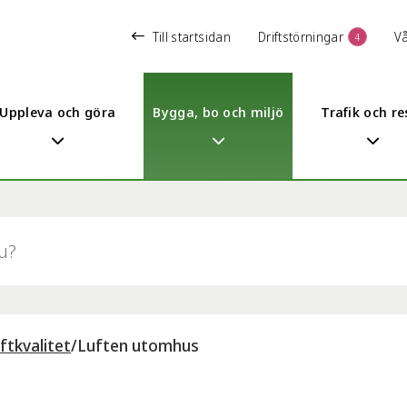
Till startsidan
Driftstörningar
V
4
Uppleva och göra
Bygga, bo och miljö
Trafik och re
uftkvalitet
/
Luften utomhus