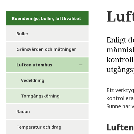
Luf
Boendemiljö, buller, luftkvalitet
Buller
Enligt d
människ
Gränsvärden och mätningar
kontrol
Luften utomhus
utgångs
Vedeldning
Ett verktyg
Tomgångskörning
kontrollera
Sunne har v
Radon
Luften
Temperatur och drag