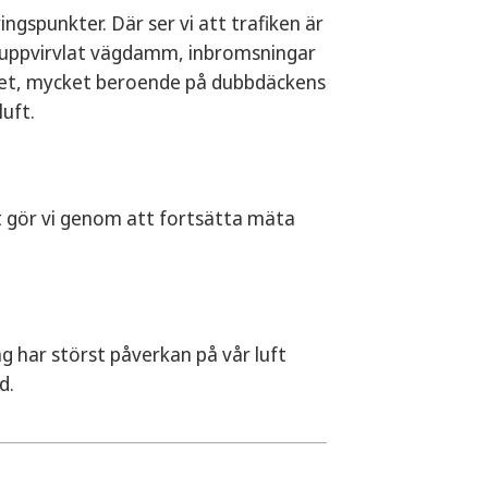
gspunkter. Där ser vi att trafiken är
ge, uppvirvlat vägdamm, inbromsningar
året, mycket beroende på dubbdäckens
luft.
t gör vi genom att fortsätta mäta
ing har störst påverkan på vår luft
d.