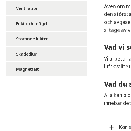
Även om mät
Ventilation
den största
och avgaser
Fukt och mögel
slitage av 
Störande lukter
Vad vi
Skadedjur
Vi arbetar 
luftkvalite
Magnetfält
Vad du 
Alla kan bi
innebär det
Kör 