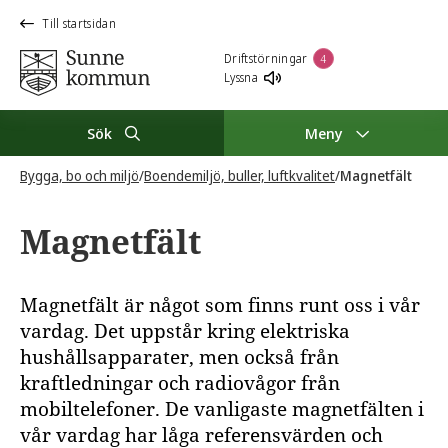
Till startsidan
Driftstörningar
4
Lyssna
Sök
Meny
Bygga, bo och miljö
/
Boendemiljö, buller, luftkvalitet
/
Magnetfält
Magnetfält
Magnetfält är något som finns runt oss i vår
vardag. Det uppstår kring elektriska
hushållsapparater, men också från
kraftledningar och radiovågor från
mobiltelefoner. De vanligaste magnetfälten i
vår vardag har låga referensvärden och