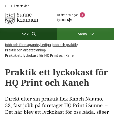
Till startsidan
Driftstörningar
4
Lyssna
Sök
Meny
Jobb och företagande
/
Lediga jobb och praktik
/
Praktik och arbetsträning
/
Praktik ett lyckokast för HQ Print och Kaneh
Praktik ett lyckokast för
HQ Print och Kaneh
Direkt efter sin praktik fick Kaneh Naamo,
32, fast jobb på företaget HQ Print i Sunne. –
Det här blev ett lyckokast för oss båda, säger