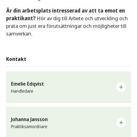
Är din arbetsplats intresserad av att ta emot en
praktikant?
Hör av dig till Arbete och utveckling och
prata om just era förutsättningar och möjligheter till
samverkan.
Kontakt
Emelie Edqvist
Handledare
E-post
emelie.edqvist@sunne.se
Johanna Jansson
Praktiksamordnare
Telefon
0565-162 32