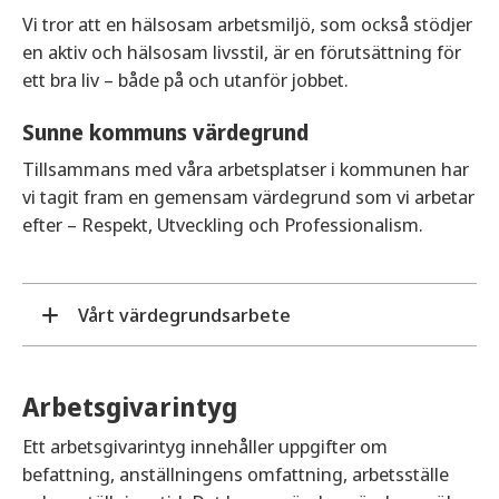
Vi tror att en hälsosam arbetsmiljö, som också stödjer
en aktiv och hälsosam livsstil, är en förutsättning för
ett bra liv – både på och utanför jobbet.
Sunne kommuns värdegrund
Tillsammans med våra arbetsplatser i kommunen har
vi tagit fram en gemensam värdegrund som vi arbetar
efter – Respekt, Utveckling och Professionalism.
Vårt värdegrundsarbete
Respekt
Arbetsgivarintyg
Respekt innebär att vi har ett ärligt och gott
bemötande, där vi bygger tillitsfulla relationer och
Ett arbetsgivarintyg innehåller uppgifter om
långvarigt förtroende. Vi är lyhörda för synpunkter
befattning, anställningens omfattning, arbetsställe
och åsikter som kan utveckla verksamheten och