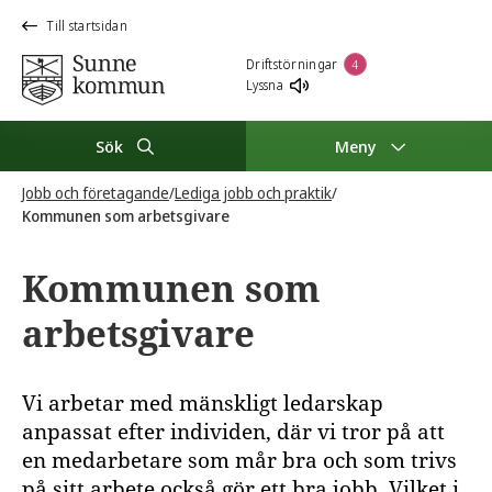
Till startsidan
Driftstörningar
4
Lyssna
Sök
Meny
Jobb och företagande
/
Lediga jobb och praktik
/
Kommunen som arbetsgivare
Kommunen som
arbetsgivare
Vi arbetar med mänskligt ledarskap
anpassat efter individen, där vi tror på att
en medarbetare som mår bra och som trivs
på sitt arbete också gör ett bra jobb. Vilket i