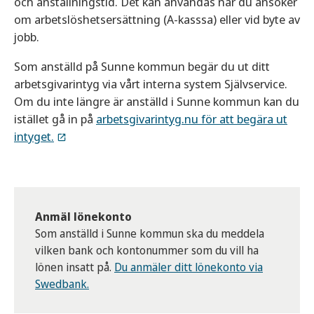
och anställningstid. Det kan användas när du ansöker
komma invånarna till nytta. Vi respekterar och tar
om arbetslöshetsersättning (A-kasssa) eller vid byte av
vara på varandras olikheter och ser det som
jobb.
styrkor. En positiv inställning till våra olika
förmågor stärker organisationen och vi finner
Som anställd på Sunne kommun begär du ut ditt
tillsammans nya vägar.
arbetsgivarintyg via vårt interna system Självservice.
Om du inte längre är anställd i Sunne kommun kan du
istället gå in på
arbetsgivarintyg.nu för att begära ut
Utveckling
intyget.
Utveckling innebär att vi ligger steget före via en
lärande kultur som präglas av flexibilitet. Genom
nyfikenhet, öppenhet och kreativitet skapar vi
framtidstro, vilket resulterar i en god arbetsmiljö
Anmäl lönekonto
som är hälsofrämjande och skapar arbetsglädje.
Som anställd i Sunne kommun ska du meddela
vilken bank och kontonummer som du vill ha
Professionalism
lönen insatt på.
Du anmäler ditt lönekonto via
Swedbank.
Professionalism innebär att vi är till för och ska ge
den bästa servicen till våra medborgare och övriga