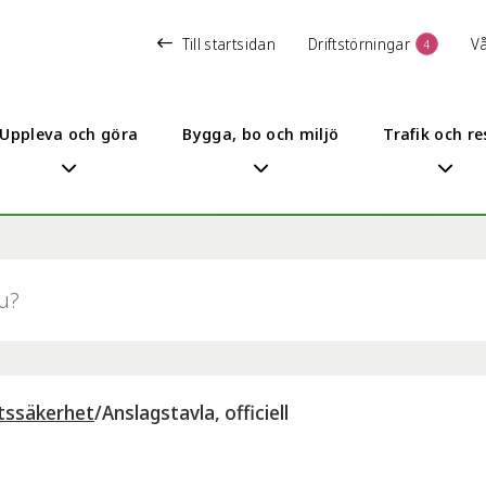
Till startsidan
Driftstörningar
V
4
Uppleva och göra
Bygga, bo och miljö
Trafik och re
ttssäkerhet
/
Anslagstavla, officiell