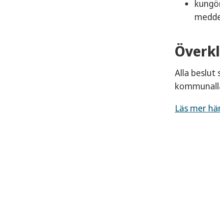
kungör
meddel
Överkl
Alla beslu
kommunalla
Läs mer här