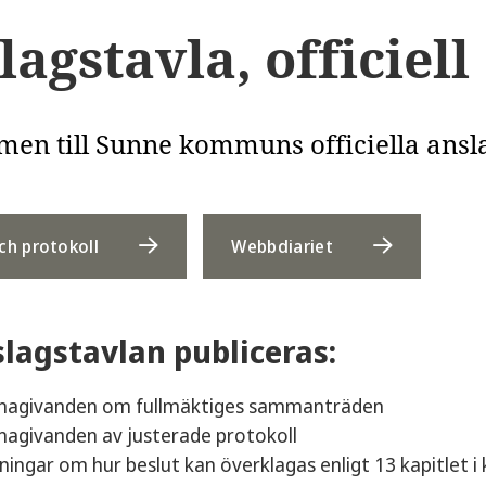
agstavla, officiell
en till Sunne kommuns officiella ansla
ch protokoll
Webbdiariet
lagstavlan publiceras:
ännagivanden om fullmäktiges sammanträden
nnagivanden av justerade protokoll
ningar om hur beslut kan överklagas enligt 13 kapitlet