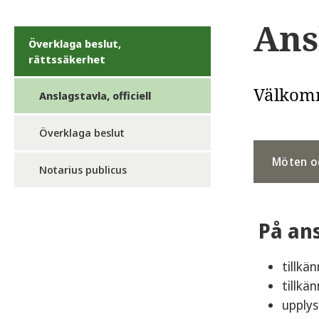
Ansl
Överklaga beslut,
rättssäkerhet
Välkomm
Anslagstavla, officiell
Överklaga beslut
Möten o
Notarius publicus
På ans
tillk
tillkä
upplys