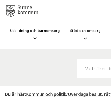
Utbildning och barnomsorg
Stöd och omsorg
Sök:
Du är här:
Kommun och politik
/
Överklaga beslut, rä