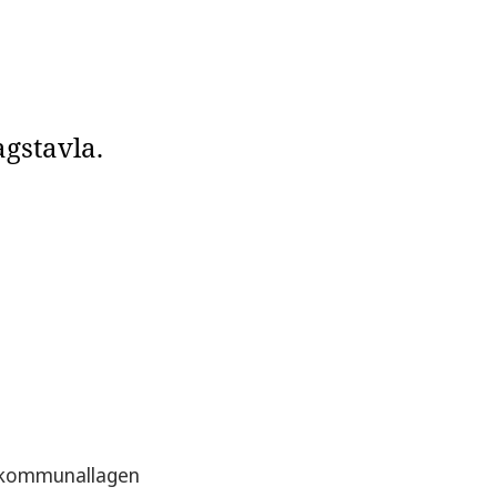
gstavla.
 i kommunallagen