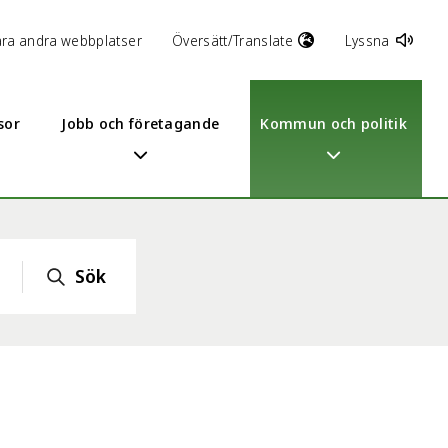
åra andra webbplatser
Översätt/Translate
Lyssna
sor
Jobb och företagande
Kommun och politik
Sök