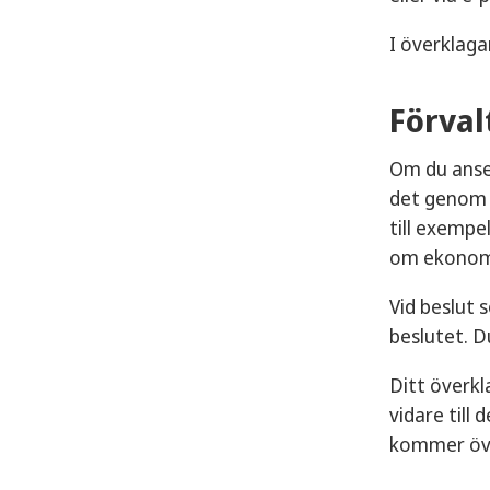
I överklaga
Förval
Om du anser
det genom e
till exempe
om ekonomi
Vid beslut 
beslutet. D
Ditt överkl
vidare till
kommer över