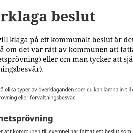
rklaga beslut
ll klaga på ett kommunalt beslut är det 
på om det var rätt av kommunen att fatt
etsprövning) eller om man tycker att själ
ningsbesvär).
vå olika typer av överklaganden som du kan lämna in till
rövning eller förvaltningsbesvär.
hetsprövning
 att kommunen till exempel har fattat ett beslut som 