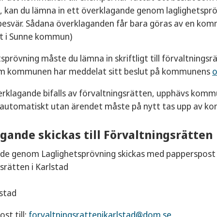
, kan du lämna in ett överklagande genom laglighetspröv
svär. Sådana överklaganden får bara göras av en kom
et i Sunne kommun)
tsprövning måste du lämna in skriftligt till förvaltnings
m kommunen har meddelat sitt beslut på kommunens
o
rklagande bifalls av förvaltningsrätten, upphävs kommun
e automatiskt utan ärendet måste på nytt tas upp av 
gande skickas till Förvaltningsrätten
de genom Laglighetsprövning skickas med papperspost ti
srätten i Karlstad
lstad
ost till:
forvaltningsrattenikarlstad@dom.se