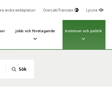
åra andra webbplatser
Översätt/Translate
Lyssna
sor
Jobb och företagande
Kommun och politik
Sök