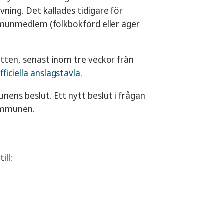
ning. Det kallades tidigare för
munmedlem (folkbokförd eller äger
rätten, senast inom tre veckor från
fficiella anslagstavla
.
ens beslut. Ett nytt beslut i frågan
kommunen.
ll: