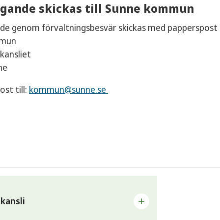
gande skickas till Sunne kommun
de genom förvaltningsbesvär skickas med papperspost ti
mmun
ansliet
ne
ost till:
kommun@sunne.se
ansli