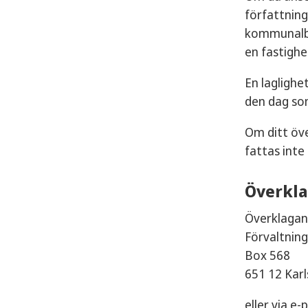
författning
kommunalbe
en fastigh
En laglighe
den dag so
Om ditt öve
fattas int
Överkla
Överklagan
Förvaltning
Box 568
651 12 Kar
eller via e-p