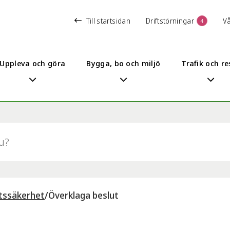
Till startsidan
Driftstörningar
V
4
Uppleva och göra
Bygga, bo och miljö
Trafik och re
ttssäkerhet
/
Överklaga beslut