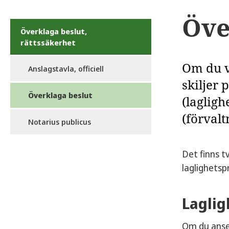
Öve
Överklaga beslut,
rättssäkerhet
Om du vi
Anslagstavla, officiell
skiljer 
Överklaga beslut
(lagligh
(förvalt
Notarius publicus
Det finns t
laglighetsp
Laglig
Om du anser