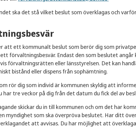
ndet ska det stå vilket beslut som överklagas och varför 
tningsbesvär
 att ett kommunalt beslut som berör dig som privatper
tt förvaltningsbesvär. Endast den som beslutet angår 
lvis förvaltningsrätten eller länsstyrelsen. Det kan hand
skt bistånd eller dispens från sophämtning.
som rör dig som individ är kommunen skyldig att inform
u har tre veckor på dig från det datum du fick del av bes
agande skickar du in till kommunen och om det har komm
 den myndighet som ska överpröva beslutet. Har ditt öv
klagandet att avvisas. Du har möjlighet att överklaga