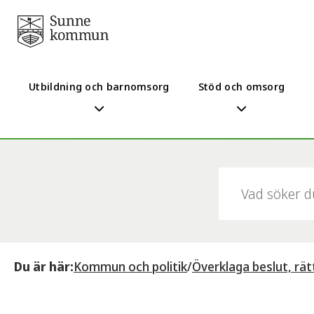
Utbildning och barnomsorg
Stöd och omsorg
Sök:
Du är här:
Kommun och politik
/
Överklaga beslut, rä