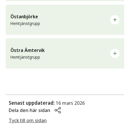
Telefon:
0565-163 90
Älvkullens hemtjänstgrupp jobbar utifrån Sunne tätorts
Enhetschef:
0565-163 25
södra områden samt omkring Bråsstorp, Rottneros och
Östanbjörke
närliggande.
Hemtjänstgrupp
Telefon
Telefon:
070-600 93 97
Östanbjörkes hemtjänstgrupp jobbar utifrån Sunne
Enhetschef:
0565-162 78
tätorts nordvästra områden samt omkring Torsberg,
Östra Ämtervik
Edsbjörke, Tjustersby, Östanbjörke och närliggande.
Hemtjänstgrupp
Telefon
Telefon:
076-128 45 83
Östra Ämterviks hemtjänstgrupp jobbar utifrån Gylleby,
Enhetschef:
0565-163 26
Gårdssjö, Mårbacka, Prästbol, Fölsvik, Humletorp och
närliggande.
Telefon
Senast uppdaterad:
16 mars 2026
Telefon:
070-230 71 24
Dela den här sidan
Enhetschef:
0565-163 26
Tyck till om sidan