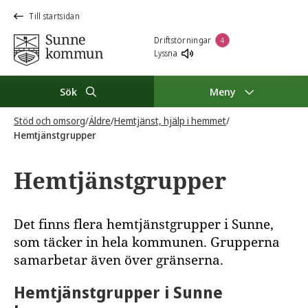
Till startsidan
Driftstörningar
4
Lyssna
Sök
Meny
Stöd och omsorg
/
Äldre
/
Hemtjänst, hjälp i hemmet
/
Hemtjänstgrupper
Hemtjänstgrupper
Det finns flera hemtjänstgrupper i Sunne,
som täcker in hela kommunen. Grupperna
samarbetar även över gränserna.
Hemtjänstgrupper i Sunne