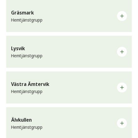
Blommans hemtjänstgrupp jobbar utifrån Sunne tätorts
Telefon:
0565-162 85
norra områden samt omkring Hälserud, Lersjön, By,
Enhetschef:
0565-163 36
Gräsmark
Stöpafors, Bjälverud och närliggande.
Hemtjänstgrupp
Telefon
Blomman Södra:
076-128 45 74
Gräsmarks hemtjänstgrupp jobbar utifrån Västerrottna,
Blomman Norra:
070-389 40 88
Gettjärn, Ängen, Uddheden, Borrsjön, Hedås, Finnsjön
Enhetschef:
0565-162 78
Lysvik
och närliggande.
Hemtjänstgrupp
Telefon
Enhetschef:
0565-163 25
Lysviks hemtjänstgrupp jobbar utifrån Ivarsbjörke,
Mallbacken, Lövåsen, Lysvik, Ransbysätter och
Västra Ämtervik
närliggande.
Hemtjänstgrupp
Telefon
Telefon:
0565-164 65
Västra Ämterviks hemtjänstgrupp jobbar utifrån
Enhetschef:
0565-163 72
Västansjö, Öjervik, Hensgård, Västra Ämtervik,
Älvkullen
Säljebacka, Elofsrud och närliggande.
Hemtjänstgrupp
Telefon