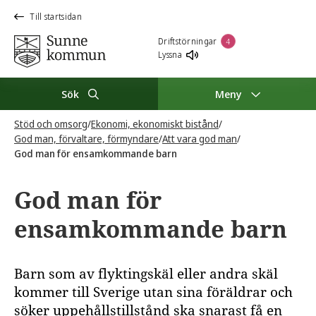
Till startsidan
Driftstörningar
4
Lyssna
Sök
Meny
Stöd och omsorg
/
Ekonomi, ekonomiskt bistånd
/
God man, förvaltare, förmyndare
/
Att vara god man
/
God man för ensamkommande barn
God man för
ensamkommande barn
Barn som av flyktingskäl eller andra skäl
kommer till Sverige utan sina föräldrar och
söker uppehållstillstånd ska snarast få en