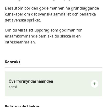
Dessutom bör den gode mannen ha grundläggande
kunskaper om det svenska samhället och behärska
det svenska språket.
Om du vill ta ett uppdrag som god man för
ensamkommande barn ska du skicka in en
intresseanmälan.
Kontakt
Överförmyndarnämnden
Kansli
Om du har frågor om godmanskap, förvaltarskap eller
förmynderskap är du välkommen att kontakta
Relaterade länkar