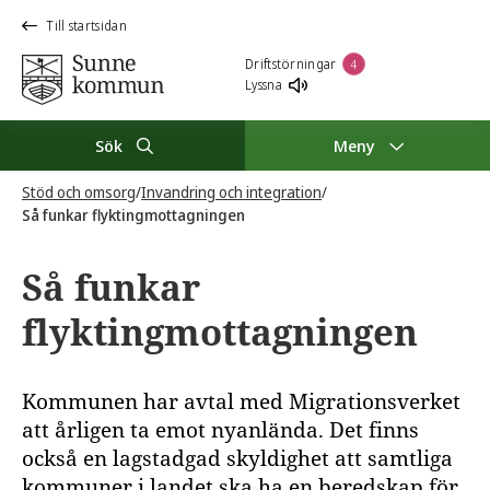
Till startsidan
Driftstörningar
4
Lyssna
Sök
Meny
Stöd och omsorg
/
Invandring och integration
/
Så funkar flyktingmottagningen
Så funkar
flyktingmottagningen
Kommunen har avtal med Migrationsverket
att årligen ta emot nyanlända. Det finns
också en lagstadgad skyldighet att samtliga
kommuner i landet ska ha en beredskap för