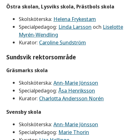
Östra skolan, Lysviks skola, Prästbols skola
Skolsköterska:
Helena Frykestam
Specialpedagog:
Linda Larsson
och
Liselotte
Myrén-Wendling
Kurator:
Caroline Sundström
Sundsvik rektorsområde
Gräsmarks skola
Skolsköterska:
Ann-Marie Jönsson
Specialpedagog:
Åsa Henriksson
Kurator:
Charlotta Andersson Norén
Svensby skola
Skolsköterska:
Ann-Marie Jönsson
Specialpedagog:
Marie Thorin
Kurator:
Liza Hellinge