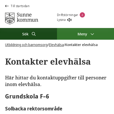
Till startsidan
Driftstörningar
4
Lyssna
Sök
Meny
Utbildning och barnomsorg
/
Elevhälsa
/
Kontakter elevhälsa
Kontakter elevhälsa
Här hittar du kontaktuppgifter till personer
inom elevhälsa.
Grundskola F–6
Solbacka rektorsområde