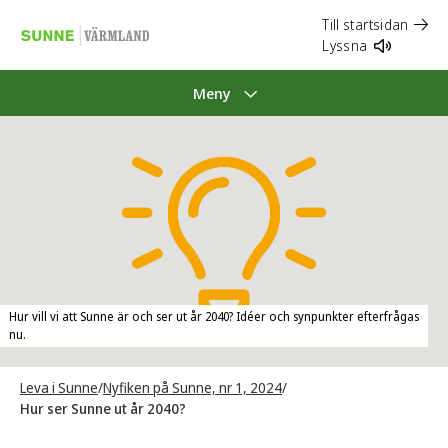
Till startsidan
Lyssna
Meny
Hur vill vi att Sunne är och ser ut år 2040? Idéer och synpunkter efterfrågas
nu.
Leva i Sunne
/
Nyfiken på Sunne, nr 1, 2024
/
Hur ser Sunne ut år 2040?