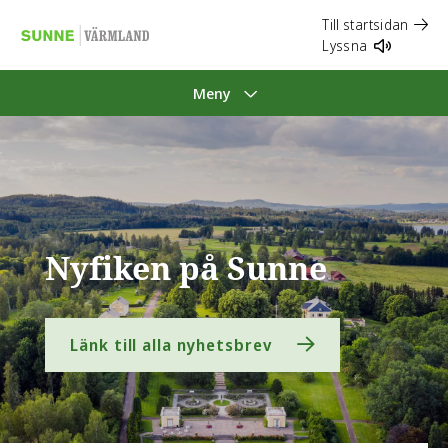
Till startsidan
Lyssna
Meny
Nyfiken på Sunne
Länk till alla nyhetsbrev