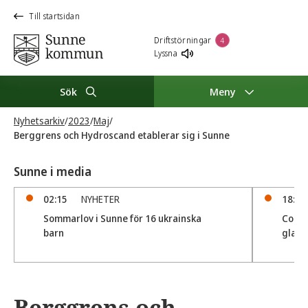
Till startsidan
Driftstörningar
4
Lyssna
Sök
Meny
Nyhetsarkiv
/
2023
/
Maj
/
Berggrens och Hydroscand etablerar sig i Sunne
Sunne i media
02:15
NYHETER
18:37
Sommarlov i Sunne för 16 ukrainska
Cozy 
barn
glass
Berggrens och