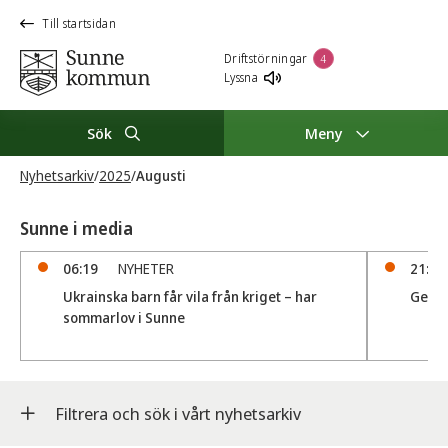
Till startsidan
Driftstörningar
4
Lyssna
Sök
Meny
Nyhetsarkiv
/
2025
/
Augusti
Sunne i media
06:19
NYHETER
21:26
Ukrainska barn får vila från kriget – har
Gettj
sommarlov i Sunne
Filtrera och sök i vårt nyhetsarkiv