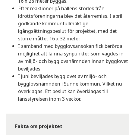
16 x 28 meter byggas.
Efter reaktioner på hallens storlek från
idrottsföreningarna blev det återremiss. I april
godkände kommunfullmäktige
igångsättningsbeslut för projektet, med det
större måttet 16 x 32 meter.
I samband med bygglovsansökan fick berörda
möjlighet att lämna synpunkter, som vägdes in
av miljö- och bygglovsnämnden innan bygglovet
beviljades.
I juni beviljades bygglovet av miljö- och
bygglovsnämnden i Sunne kommun. Vilket nu
överklagas. Ett beslut kan överklagas till
länsstyrelsen inom 3 veckor.
Fakta om projektet