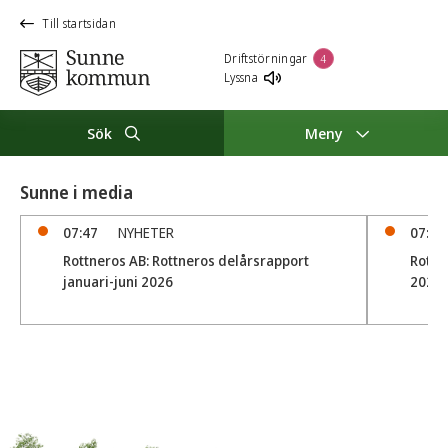
Till startsidan
Driftstörningar
4
Lyssna
Sök
Meny
Sunne i media
07:47
NYHETER
07:32
Rottneros AB: Rottneros delårsrapport
Rottn
januari-juni 2026
2026