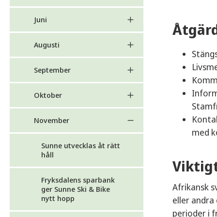
Juni
Åtgär
Augusti
Stängs
Livsme
September
Kommun
Inform
Oktober
Stamf
Kontak
November
med k
Sunne utvecklas åt rätt
håll
Viktig
Fryksdalens sparbank
Afrikansk s
ger Sunne Ski & Bike
nytt hopp
eller andra
perioder i 