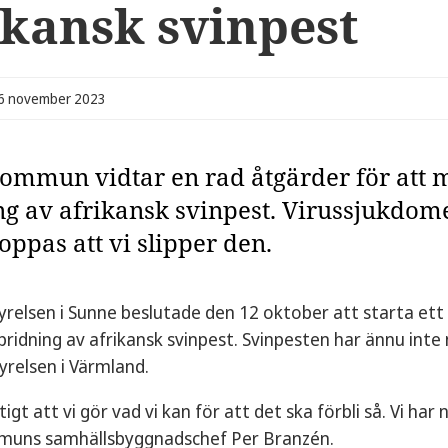
ikansk svinpest
16 november 2023
ommun vidtar en rad åtgärder för att m
ng av afrikansk svinpest. Virussjukdom
oppas att vi slipper den.
elsen i Sunne beslutade den 12 oktober att starta ett
spridning av afrikansk svinpest. Svinpesten har ännu inte
yrelsen i Värmland.
tigt att vi gör vad vi kan för att det ska förbli så. Vi har
uns samhällsbyggnadschef Per Branzén.