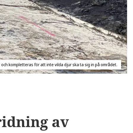
och kompletteras för att inte vilda djur ska ta sig in på området.
ridning av