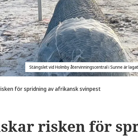
Stängslet vid Holmby återvinningscentral i Sunne är lagat 
isken för spridning av afrikansk svinpest
skar risken för sp