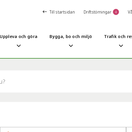
Till startsidan
Driftstörningar
V
4
Uppleva och göra
Bygga, bo och miljö
Trafik och re