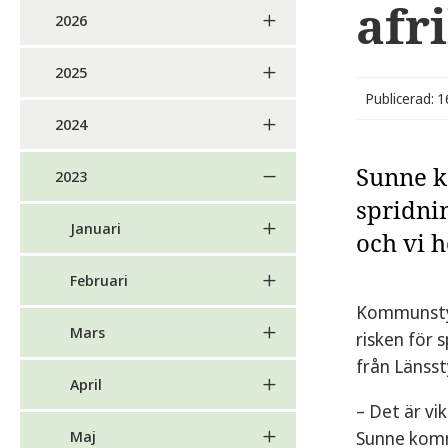
afr
2026
2025
Publicerad: 
2024
Sunne k
2023
spridni
Januari
och vi h
Februari
Kommunstyr
Mars
risken för 
från Länsst
April
– Det är vik
Maj
Sunne komm