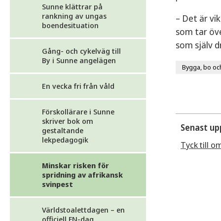
Sunne klättrar på
rankning av ungas
– Det är vi
boendesituation
som tar öv
som själv d
Gång- och cykelväg till
By i Sunne angelägen
Bygga, bo och
En vecka fri från våld
Förskollärare i Sunne
skriver bok om
Senast up
gestaltande
lekpedagogik
Tyck till o
Minskar risken för
spridning av afrikansk
svinpest
Världstoalettdagen – en
officiell FN-dag