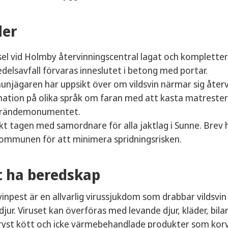
der
el vid Holmby återvinningscentral lagat och kompletter
delsavfall förvaras inneslutet i betong med portar.
jägaren har uppsikt över om vildsvin närmar sig återv
ation på olika språk om faran med att kasta matrester
rändemonumentet.
t tagen med samordnare för alla jaktlag i Sunne. Brev h
ommunen för att minimera spridningsrisken.
t ha beredskap
vinpest är en allvarlig virussjukdom som drabbar vildsvi
 djur. Viruset kan överföras med levande djur, kläder, bil
fryst kött och icke värmebehandlade produkter som korv