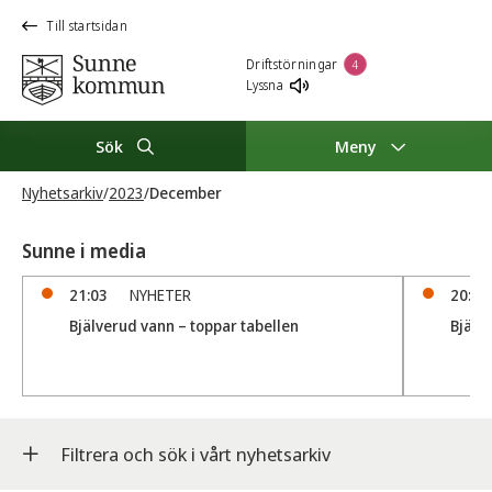
Till startsidan
Driftstörningar
4
Lyssna
Sök
Meny
Nyhetsarkiv
/
2023
/
December
Sunne i media
21:03
NYHETER
20:58
Bjälverud vann – toppar tabellen
Bjälv
Filtrera och sök i vårt nyhetsarkiv