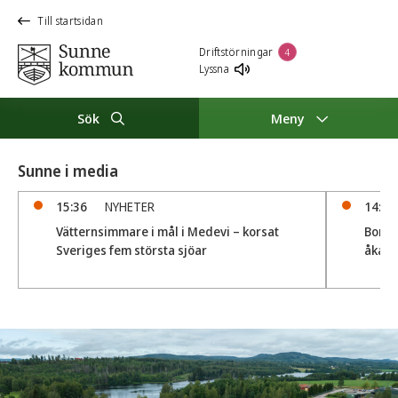
Till startsidan
Driftstörningar
4
Lyssna
Sök
Meny
Sunne i media
15:36
NYHETER
14:18
Vätternsimmare i mål i Medevi – korsat
Boråsa
Sveriges fem största sjöar
åka ti