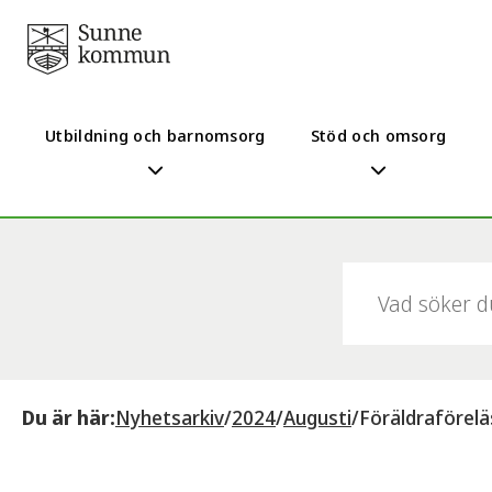
Utbildning och barnomsorg
Stöd och omsorg
Sök:
Du är här:
Nyhetsarkiv
/
2024
/
Augusti
/
Föräldraförelä