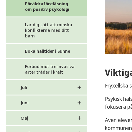
Föräldraföreläsning
om positiv psykologi
Lär dig sätt att minska
konflikterna med ditt
barn
Boka halltider i Sunne
Förbud mot tre invasiva
Viktig
arter träder i kraft
Fryxellska 
Juli
Psykisk häl
Juni
fokusera på
Maj
Även elever
kommunens f