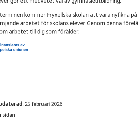
lever gör ett medvetet val av gymnasieutbildning.
erminen kommer Fryxellska skolan att vara nyfikna på m
rämjande arbetet för skolans elever. Genom denna föreläs
 om arbetet till dig som förälder.
pdaterad:
25 februari 2026
m sidan