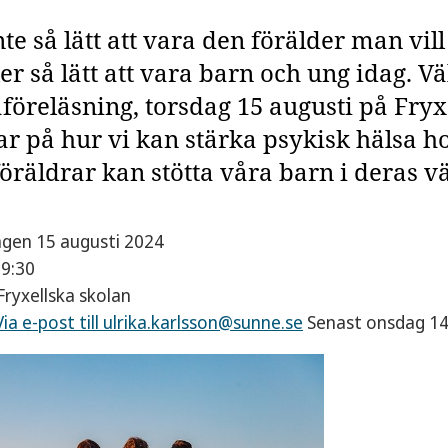
nte så lätt att vara den förälder man vill
ler så lätt att vara barn och ung idag.
föreläsning, torsdag 15 augusti på Fryx
ar på hur vi kan stärka psykisk hälsa h
öräldrar kan stötta våra barn i deras v
agen 15 augusti 2024
19:30
 Fryxellska skolan
 Via e-post till ulrika.karlsson@sunne.se
Senast onsdag 14 