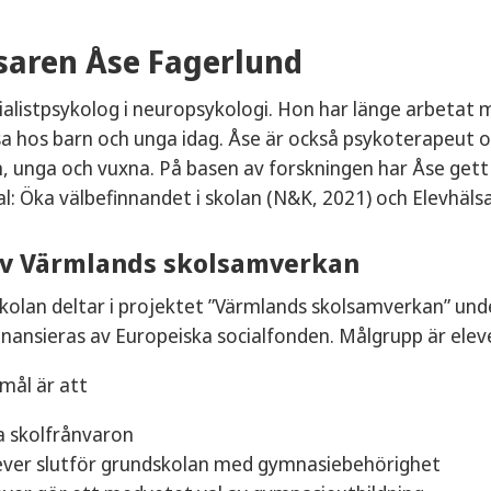
saren Åse Fagerlund
ialistpsykolog i neuropsykologi. Hon har länge arbetat m
sa hos barn och unga idag. Åse är också psykoterapeut
n, unga och vuxna. På basen av forskningen har Åse gett u
l: Öka välbefinnandet i skolan (N&K, 2021) och Elevhälsa
av Värmlands skolsamverkan
skolan deltar i projektet ”Värmlands skolsamverkan” un
inansieras av Europeiska socialfonden. Målgrupp är eleve
mål är att
a skolfrånvaron
lever slutför grundskolan med gymnasiebehörighet