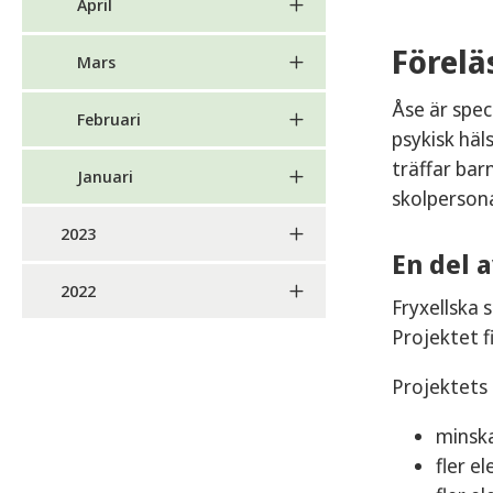
April
Förelä
Mars
Åse är spec
Februari
psykisk häl
träffar bar
Januari
skolpersona
2023
En del 
2022
Fryxellska 
Projektet f
Projektets 
minsk
fler e