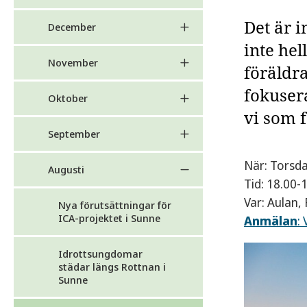
Det är i
December
inte hel
November
föräldra
fokuser
Oktober
vi som f
September
När: Torsd
Augusti
Tid: 18.00-
Var: Aulan,
Nya förutsättningar för
ICA-projektet i Sunne
Anmälan
:
Idrottsungdomar
städar längs Rottnan i
Sunne