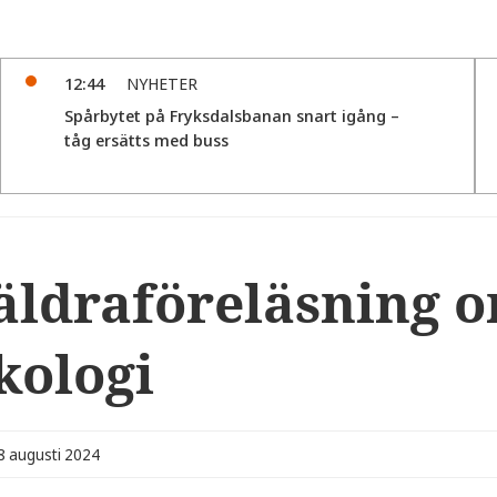
12:44
NYHETER
Spårbytet på Fryksdalsbanan snart igång –
tåg ersätts med buss
äldraföreläsning o
kologi
08 augusti 2024