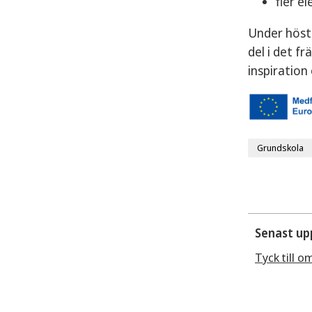
fler e
Under höstt
del i det f
inspiration
Grundskola
Senast up
Tyck till o