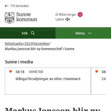
Till startsidan
Driftstörningar
4
Lyssna
Sök
Meny
Nyhetsarkiv
/
2024
/
December
/
Markus Jonsson blir ny kommunchef i Sunne
Sunne i media
08:18
NYHETER
08:18
Många försäljningar av villor i Hammarö
24 sål
Markus Jonsson blir ny