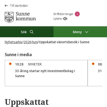
Till startsidan
Driftstörningar
4
Lyssna
Sök
Meny
Nyhetsarkiv
/
2026
/
Juni
/
Uppskattat vänortsbesök i Sunne
Sunne i media
10:28
NYHETER
08:20
33-åring startar nytt investmentbolag i
31 sål
Sunne
Uppskattat