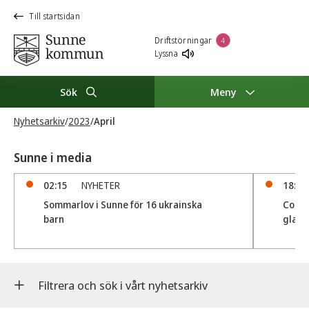
Till startsidan
Driftstörningar
4
Lyssna
Sök
Meny
Nyhetsarkiv
/
2023
/
April
Sunne i media
02:15
NYHETER
18:37
Sommarlov i Sunne för 16 ukrainska
Cozy 
barn
glass
Filtrera och sök i vårt nyhetsarkiv