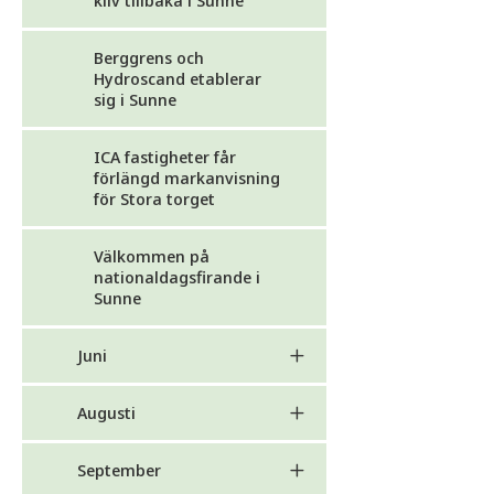
kliv tillbaka i Sunne
Berggrens och
Hydroscand etablerar
sig i Sunne
ICA fastigheter får
förlängd markanvisning
för Stora torget
Välkommen på
nationaldagsfirande i
Sunne
Juni
Augusti
September