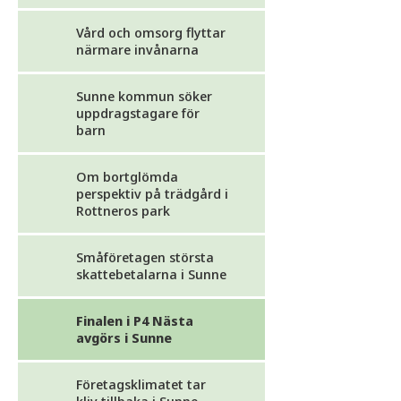
Vård och omsorg flyttar
närmare invånarna
Sunne kommun söker
uppdragstagare för
barn
Om bortglömda
perspektiv på trädgård i
Rottneros park
Småföretagen största
skattebetalarna i Sunne
Finalen i P4 Nästa
avgörs i Sunne
Företagsklimatet tar