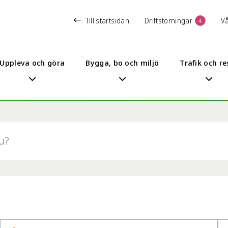
Till startsidan
Driftstörningar
V
4
Uppleva och göra
Bygga, bo och miljö
Trafik och re