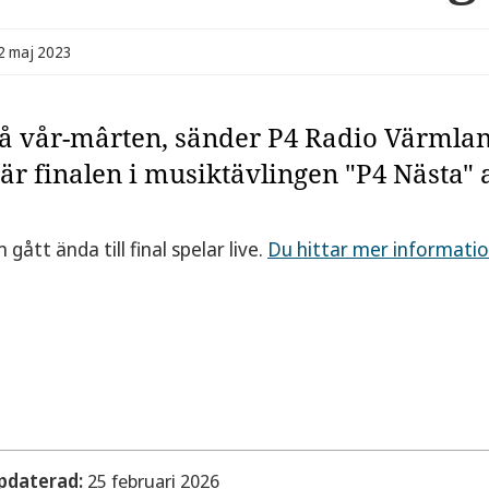
02 maj 2023
på vår-mârten, sänder P4 Radio Värmlan
är finalen i musiktävlingen "P4 Nästa" 
ått ända till final spelar live.
Du hittar mer informati
pdaterad:
25 februari 2026