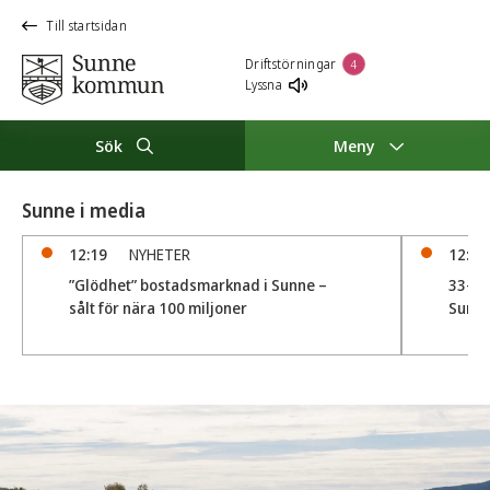
Till startsidan
Driftstörningar
4
Lyssna
Sök
Meny
Sunne i media
12:19
NYHETER
12:07
”Glödhet” bostadsmarknad i Sunne –
33-år
sålt för nära 100 miljoner
Sunn