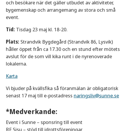
och besökare när det gäller utbudet av aktiviteter,
bygemenskap och arrangemang av stora och små
event.
Tid:
Tisdag 23 maj kl. 18-20.
Plats:
Strandvik Bygdegård (Strandvik 86, Lysvik)
håller öppet från ca 17.30 och en stund efter mötets
avslut för de som vill kika runt i de nyrenoverade
lokalerna.
Karta
Vi bjuder på kvällsfika så föranmälan är obligatorisk
senast 17 maj till e-postadress
naringsliv@sunne.se
*Medverkande:
Event i Sunne – sponsring till event
RF Sisu – stöd till idrottsföreningar