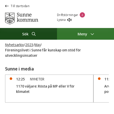
Till startsidan
Driftstörningar
4
Lyssna
Sök
Meny
Nyhetsarkiv
/
2023
/
Maj
/
Föreningslivet i Sunne får kunskap om stöd för
utvecklingsinsatser
Sunne i media
12:25
NYHETER
11:02
1170 väljare: Rösta på MP eller V för
Arvik
klimatet
posit