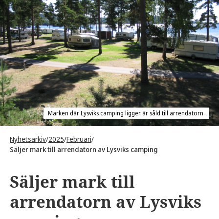
Marken där Lysviks camping ligger är såld till arrendatorn.
Nyhetsarkiv
/
2025
/
Februari
/
Säljer mark till arrendatorn av Lysviks camping
Säljer mark till
arrendatorn av Lysviks