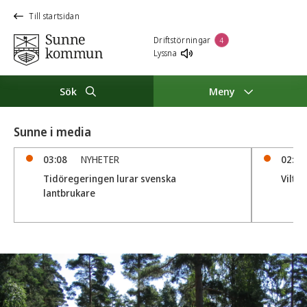
Till startsidan
Driftstörningar
4
Lyssna
Sök
Meny
Sunne i media
03:08
NYHETER
02:15
Tidöregeringen lurar svenska
Vilto
lantbrukare