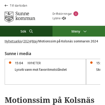
Till startsidan
Driftstörningar
4
Lyssna
Sök
Meny
Nyhetsarkiv
/
2024
/
Maj
/
Motionssim på Kolsnäs sommaren 2024
Sunne i media
15:04
NYHETER
15:00
Lysvik vann mot favoritmotståndet
Sköll
Motionssim på Kolsnäs