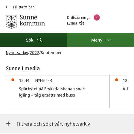
Till startsidan
Driftstörningar
4
Lyssna
Sök
Meny
Nyhetsarkiv
/
2022
/
September
Sunne i media
12:44
NYHETER
12:18
Spårbytet på Fryksdalsbanan snart
A-trak
igång – tåg ersätts med buss
Filtrera och sök i vårt nyhetsarkiv