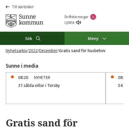
Till startsidan
Driftstörningar
4
Lyssna
Sök
Meny
Nyhetsarkiv
/
2022
/
December
/
Gratis sand för husbehov
Sunne i media
08:20
NYHETER
08:19
31 sålda villor i Torsby
54 för
Gratis sand för