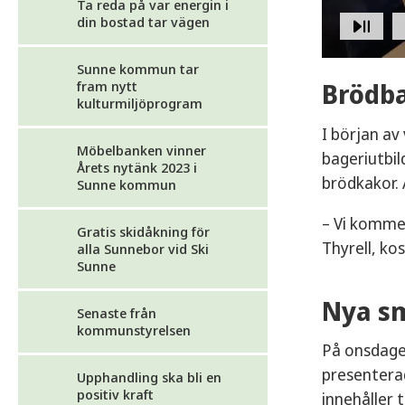
Ta reda på var energin i
din bostad tar vägen
Sunne kommun tar
Brödb
fram nytt
kulturmiljöprogram
I början av
Möbelbanken vinner
bageriutbil
Årets nytänk 2023 i
brödkakor.
Sunne kommun
– Vi kommer
Gratis skidåkning för
Thyrell, k
alla Sunnebor vid Ski
Sunne
Nya sm
Senaste från
kommunstyrelsen
På onsdage
presentera
Upphandling ska bli en
positiv kraft
innehåller 