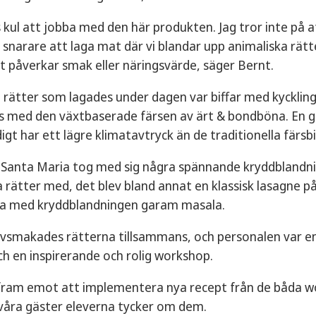
 kul att jobba med den här produkten. Jag tror inte på 
 snarare att laga mat där vi blandar upp animaliska rätt
t påverkar smak eller näringsvärde, säger Bernt.
 rätter som lagades under dagen var biffar med kyckling
 med den växtbaserade färsen av ärt & bondböna. En god 
gt har ett lägre klimatavtryck än de traditionella färsbi
n Santa Maria tog med sig några spännande kryddblandn
a rätter med, det blev bland annat en klassisk lasagne på
ta med kryddblandningen garam masala.
ovsmakades rätterna tillsammans, och personalen var e
h en inspirerande och rolig workshop.
i fram emot att implementera nya recept från de båda w
 våra gäster eleverna tycker om dem.