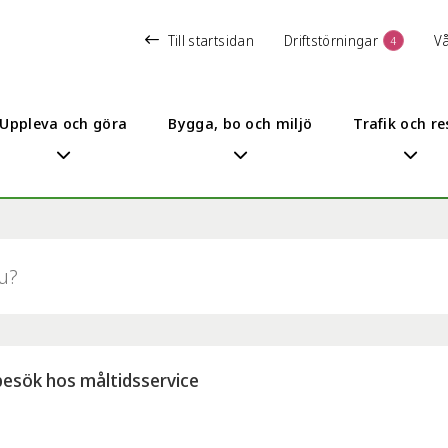
Till startsidan
Driftstörningar
V
4
Uppleva och göra
Bygga, bo och miljö
Trafik och re
besök hos måltidsservice