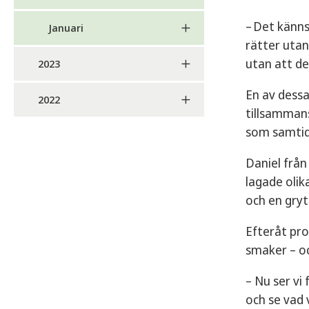
– Det känns
Januari
rätter utan
utan att de
2023
En av dessa
2022
tillsammans
som samtidi
Daniel frå
lagade olik
och en gry
Efteråt pr
smaker – oc
– Nu ser v
och se vad