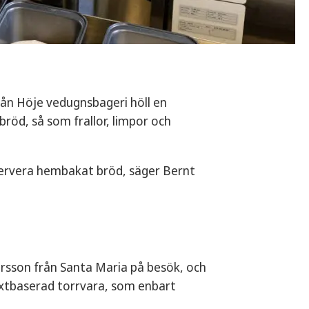
rån Höje vedugnsbageri höll en
bröd, så som frallor, limpor och
 servera hembakat bröd, säger Bernt
rsson från Santa Maria på besök, och
äxtbaserad torrvara, som enbart