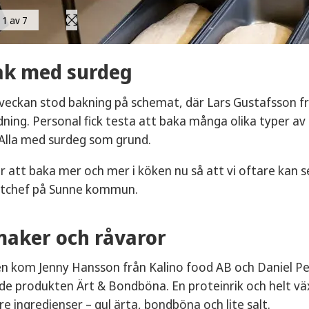
1 av 7
ak med surdeg
 veckan stod bakning på schemat, där Lars Gustafsson f
dning. Personal fick testa att baka många olika typer av 
 Alla med surdeg som grund.
 att baka mer och mer i köken nu så att vi oftare kan
ostchef på Sunne kommun.
aker och råvaror
n kom Jenny Hansson från Kalino food AB och Daniel Pe
de produkten Ärt & Bondböna. En proteinrik och helt v
tre ingredienser – gul ärta, bondböna och lite salt.