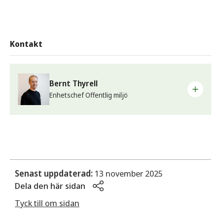
Kontakt
Bernt Thyrell
Enhetschef Offentlig miljö
E-post
bernt.thyrell@sunne.se
Telefon
0565-162 18
Senast uppdaterad:
13 november 2025
Dela den här sidan
Arbetsplats
Samhällsbyggnad - Offentlig miljö
Tyck till om sidan