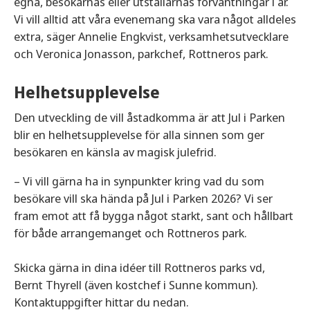
egna, besökarnas eller utställarnas förväntningar i år.
Vi vill alltid att våra evenemang ska vara något alldeles
extra, säger Annelie Engkvist, verksamhetsutvecklare
och Veronica Jonasson, parkchef, Rottneros park.
Helhetsupplevelse
Den utveckling de vill åstadkomma är att Jul i Parken
blir en helhetsupplevelse för alla sinnen som ger
besökaren en känsla av magisk julefrid.
– Vi vill gärna ha in synpunkter kring vad du som
besökare vill ska hända på Jul i Parken 2026? Vi ser
fram emot att få bygga något starkt, sant och hållbart
för både arrangemanget och Rottneros park.
Skicka gärna in dina idéer till Rottneros parks vd,
Bernt Thyrell (även kostchef i Sunne kommun).
Kontaktuppgifter hittar du nedan.