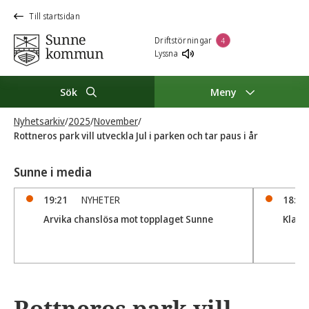
Till startsidan
Driftstörningar
4
Lyssna
Sök
Meny
Nyhetsarkiv
/
2025
/
November
/
Rottneros park vill utveckla Jul i parken och tar paus i år
Sunne i media
19:21
NYHETER
18:56
Arvika chanslösa mot topplaget Sunne
Klar 
Rottneros park vill