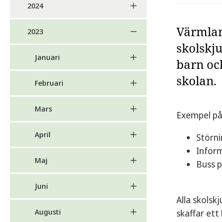
2024
Värmlan
2023
skolskju
Januari
barn oc
skolan.
Februari
Mars
Exempel på 
April
Störni
Inform
Maj
Buss 
Juni
Alla skolsk
Augusti
skaffar ett