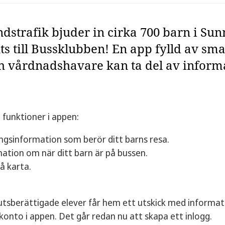
dstrafik bjuder in cirka 700 barn i Sun
ts till Bussklubben! En app fylld av sm
h vårdnadshavare kan ta del av informa
funktioner i appen:
ngsinformation som berör ditt barns resa.
ation om när ditt barn är på bussen.
på karta.
jutsberättigade elever får hem ett utskick med informa
 konto i appen. Det går redan nu att skapa ett inlogg.