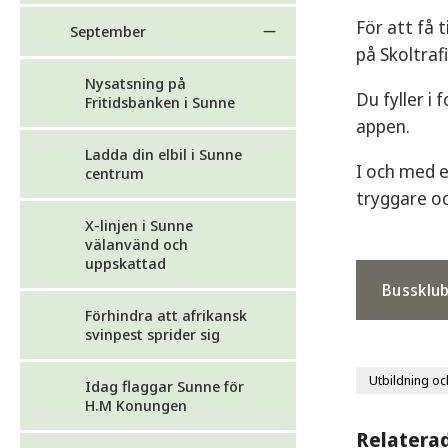
För att få 
September
på Skoltraf
Nysatsning på
Du fyller i
Fritidsbanken i Sunne
appen.
Ladda din elbil i Sunne
I och med e
centrum
tryggare oc
X-linjen i Sunne
välanvänd och
uppskattad
Bussklub
Förhindra att afrikansk
svinpest sprider sig
Utbildning o
Idag flaggar Sunne för
H.M Konungen
Relatera