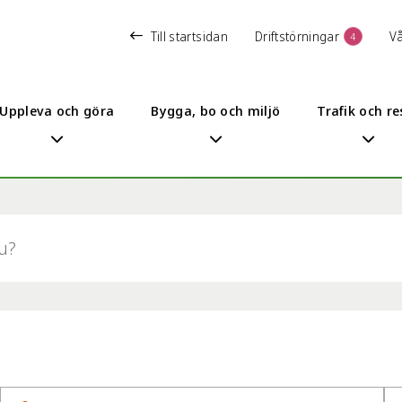
Till startsidan
Driftstörningar
V
4
Uppleva och göra
Bygga, bo och miljö
Trafik och re