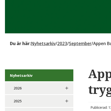
Du är här:
Nyhetsarkiv
/
2023
/
September
/
Appen Bu
App
Nyhetsarkiv
try
2026
2025
Publicerad: 