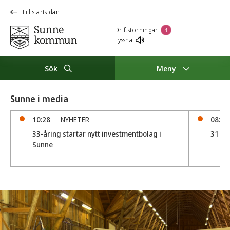
Till startsidan
Driftstörningar
4
Lyssna
Sök
Meny
Sunne i media
10:28
NYHETER
08:20
33-åring startar nytt investmentbolag i
31 sål
Sunne