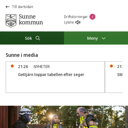
Till startsidan
Driftstörningar
4
Lyssna
Sök
Meny
Sunne i media
21:26
NYHETER
21:05
Gettjärn toppar tabellen efter seger
SM D