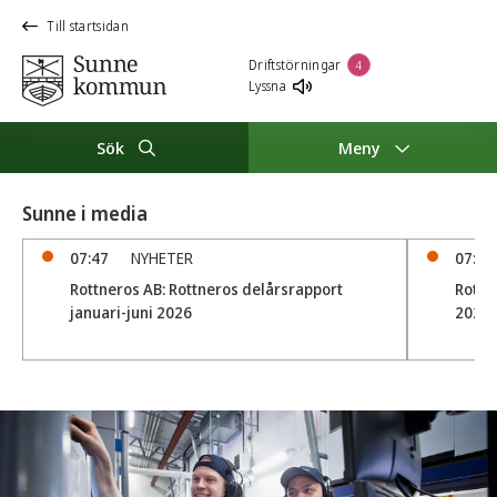
Till startsidan
Driftstörningar
4
Lyssna
Sök
Meny
Sunne i media
07:47
NYHETER
07:32
Rottneros AB: Rottneros delårsrapport
Rottn
januari-juni 2026
2026