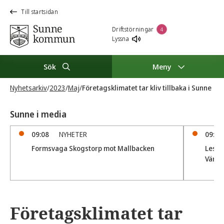
Till startsidan
Driftstörningar
4
Lyssna
Sök
Meny
Nyhetsarkiv
/
2023
/
Maj
/
Företagsklimatet tar kliv tillbaka i Sunne
Sunne i media
09:08
NYHETER
09:04
Formsvaga Skogstorp mot Mallbacken
Lesjöf
Värml
Företagsklimatet tar